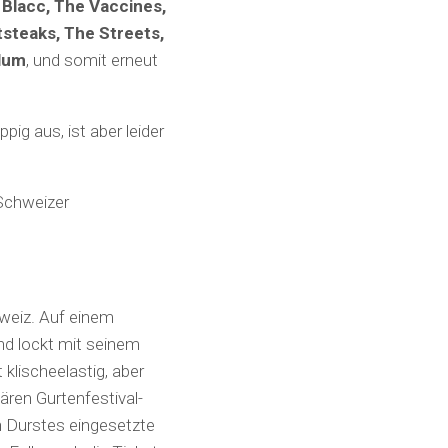
 Blacc, The Vaccines,
tsteaks, The Streets,
ulum
, und somit erneut
ig aus, ist aber leider
 Schweizer
hweiz. Auf einem
nd lockt mit seinem
t klischeelastig, aber
dären Gurtenfestival-
n Durstes eingesetzte