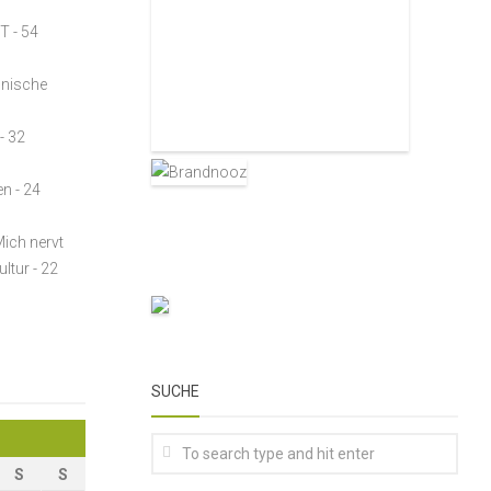
ST
- 54
lnische
- 32
en
- 24
Mich nervt
ultur
- 22
SUCHE
S
S