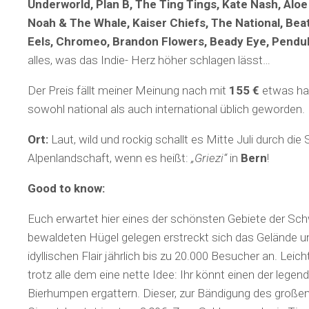
Underworld, Plan B, The Ting Tings, Kate Nash, Aloe
Noah & The Whale, Kaiser Chiefs, The National, Bea
Eels, Chromeo, Brandon Flowers, Beady Eye, Pend
alles, was das Indie- Herz höher schlagen lässt…
Der Preis fällt meiner Meinung nach mit
155 €
etwas happ
sowohl national als auch international üblich geworden.
Ort:
Laut, wild und rockig schallt es Mitte Juli durch die
Alpenlandschaft, wenn es heißt:
„Griezi“
in
Bern
!
Good to know:
Euch erwartet hier eines der schönsten Gebiete der Sc
bewaldeten Hügel gelegen erstreckt sich das Gelände u
idyllischen Flair jährlich bis zu 20.000 Besucher an. Leich
trotz alle dem eine nette Idee: Ihr könnt einen der legen
Bierhumpen ergattern. Dieser, zur Bändigung des große