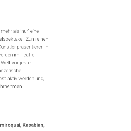
mehr als ’nur‘ eine
zelspektakel. Zum einen
ünstler präsentieren in
werden im Teatre
Welt vorgestellt.
änzerische
st aktiv werden und,
ahrnehmen.
miroquai, Kasabian,