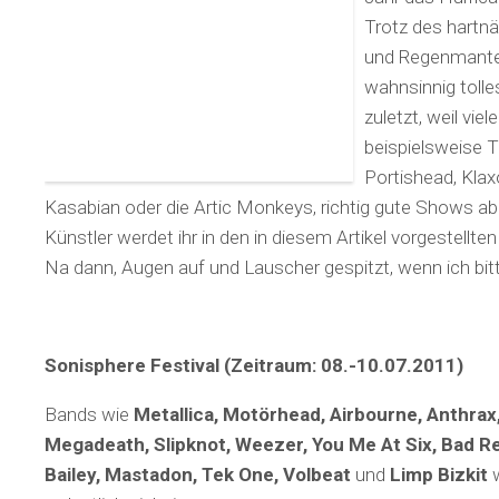
Trotz des hartn
und Regenmantel
wahnsinnig toll
zuletzt, weil viel
beispielsweise 
Portishead, Klax
Kasabian oder die Artic Monkeys, richtig gute Shows abli
Künstler werdet ihr in den in diesem Artikel vorgestellte
Na dann, Augen auf und Lauscher gespitzt, wenn ich bit
Sonisphere Festival (Zeitraum: 08.-10.07.2011)
Bands wie
Metallica, Motörhead, Airbourne, Anthrax, 
Megadeath, Slipknot, Weezer, You Me At Six, Bad Rel
Bailey, Mastadon, Tek One, Volbeat
und
Limp Bizkit
w