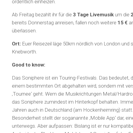
ordentlich einheizen.
Ab Freitag bezahlt ihr für die
3 Tage Livemusik
um die
bereits Donnerstag anreisen, fallen noch weitere
15 €
an
überlassen.
Ort:
Euer Reisezeil läge 50km nördlich von London und 
Knebworth.
Good to know:
Das Soniphere ist ein Touring-Festivals. Das bedeutet, 
einem bestimmten Ort abgehalten wird, sondern mit ve
‚Tournee‘ geht. Wem die Musikrichtungen Metal/Hardroc
das Soniphere zumindest im Hinterkopf behalten. Immer
Jahren auch in Deutschland (am Hockenheimring) statt.
Besonderheit stellt der soganannte ‚Mobile App‘ dar, eine
unterwegs. Aber aufpassen: Bislang ist er nur kompati