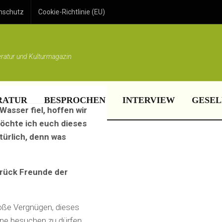
E WORLD
nschutz
Cookie-Richtlinie (EU)
eratur und Kulturmagazin
RATUR
BESPROCHEN
INTERVIEW
GESEL
asser fiel, hoffen wir
möchte ich euch dieses
türlich, denn was
rück Freunde der
roße Vergnügen, dieses
ane besuchen zu dürfen.