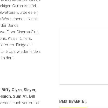
äckigen Gummistiefel-
wetters wurde es ein
es Wochenende. Nicht
e der Bands,
Two Door Cinema Club,
ons, Kaiser Chiefs,
eferten. Einige der
n Line Ups wieder finden.
ten darf…
Biffy Clyro, Slayer,
igion, Sum 41, Bill
MEISTBEWERTET:
erden euch vermutlich