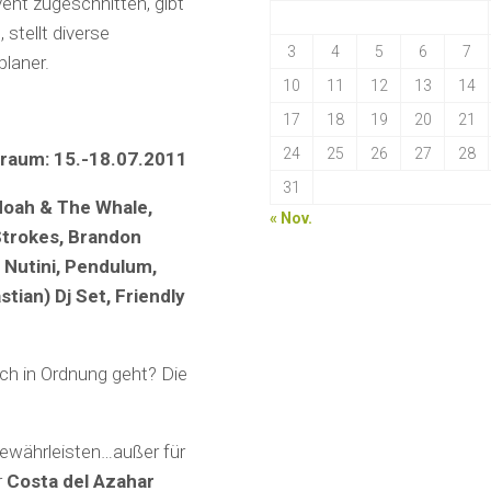
vent zugeschnitten, gibt
stellt diverse
3
4
5
6
7
planer.
10
11
12
13
14
17
18
19
20
21
24
25
26
27
28
itraum: 15.-18.07.2011
31
Noah & The Whale,
« Nov.
Strokes, Brandon
 Nutini, Pendulum,
tian) Dj Set, Friendly
ch in Ordnung geht? Die
gewährleisten…außer für
r
Costa del Azahar