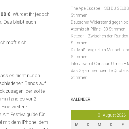
The Ape Escape – SEI DU SELB
200 €
. Würdet ihr jedoch
Stimmen
. Das bleibt euch
Deutscher Widerstand gegen po
Atomkraft-Pläne
- 33 Stimmen
Kettcar – Zwischen den Runden
schimpft sich
Stimmen
Die Maßlosigkeit im Menschlich
Stimmen
Interview mit Christian Ulmen – 
das Gejammer über die Quotenk
dass es nicht nur an
Stimmen
rschiedenen Bands auf
k zusagen, der sollte
hin fand es vor 2
KALENDER
 Eine weitere
 Art Festivalguide für
August 2026
bel mit dem iPhone, dem
M
D
M
D
F