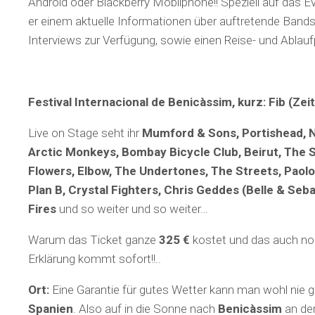
Android oder Blackberry Mobilphone!! Speziell auf das E
er einem aktuelle Informationen über auftretende Bands, 
Interviews zur Verfügung, sowie einen Reise- und Ablauf
Festival Internacional de Benicàssim, kurz: Fib (Ze
Live on Stage seht ihr
Mumford & Sons, Portishead, 
Arctic Monkeys, Bombay Bicycle Club, Beirut, The 
Flowers, Elbow, The Undertones, The Streets, Paolo
Plan B, Crystal Fighters, Chris Geddes (Belle & Sebas
Fires
und so weiter und so weiter…
Warum das Ticket ganze
325 €
kostet und das auch no
Erklärung kommt sofort!!..
Ort:
Eine Garantie für gutes Wetter kann man wohl nie 
Spanien
. Also auf in die Sonne nach
Benicàssim
an de