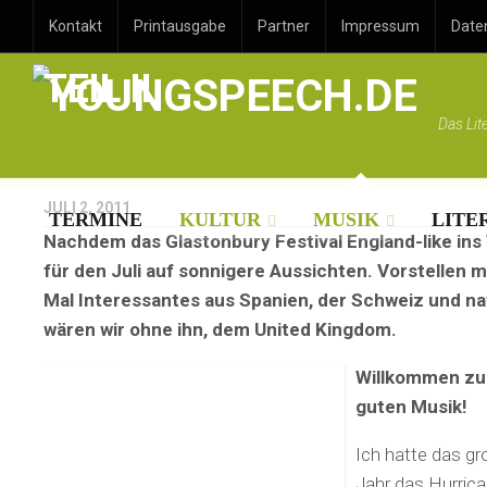
FESTIVALS AROUND TH
Kontakt
Printausgabe
Partner
Impressum
Date
TEIL II
Das Lit
JULI 2, 2011
TERMINE
KULTUR
MUSIK
LITE
Nachdem das Glastonbury Festival England-like ins W
für den Juli auf sonnigere Aussichten. Vorstellen 
Mal Interessantes aus Spanien, der Schweiz und na
wären wir ohne ihn, dem United Kingdom.
Willkommen zu
guten Musik!
Ich hatte das g
Jahr das Hurric