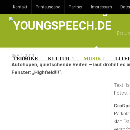
Alle Jahre wieder Highfiel
Kontakt
Printausgabe
Partner
Impressum
Date
Das Lit
SEP. 1, 2011
TERMINE
KULTUR
MUSIK
LITE
Autohupen, quietschende Reifen – laut dröhnt es 
Fenster: „Highfield!!!“.
Text: I
Fotos: 
Großpö
Parkpla
klar: 
verspric