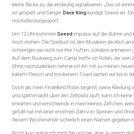
kleine Blicke zu, die eindeutig signalisieren:
„Das ist wirkli
ist gespielt und Sänger
Dave King
kündigt Seeed an. Ein 
Höchstleistungssport
.
Um 12 Uhr kommen
Seeed
impulsiv auf die Bühne und k
noch stehen. Die Spiellust ist den Musikern deutlich anzu
schwingen sie nicht nur ihre Hüften, sondern animieren
Auf dem Rückweg zum Camp treffe ich Robin, der sein Ze
Ohne nachzudenken nehme ich ihn mit zu meinen neuen Z
kaltem Fleisch und trockenem Toast lachen wir bis in 
Doch als mein Findelkind Robin beginnt, seine Kleidung 
und splitternackt über den Zeltplatz läuft, kann ich kein
erwarten und verschwinde in mein kleines Zeltchen, wel
gefüllt hat mit einer enormen Zahl von Spinnen und Ohre
diesem Wochenende sicherlich einen Namen gegeben h
Noch kurz wälze ich mich hin und her, aber zu einem plö