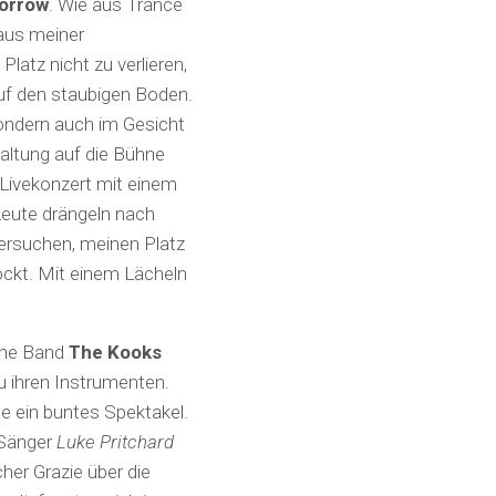
orrow
. Wie aus Trance
 aus meiner
atz nicht zu verlieren,
auf den staubigen Boden.
sondern auch im Gesicht
haltung auf die Bühne
Livekonzert mit einem
Leute drängeln nach
 versuchen, meinen Platz
ockt. Mit einem Lächeln
sche Band
The Kooks
zu ihren Instrumenten.
e ein buntes Spektakel.
Sänger
Luke Pritchard
cher Grazie über die