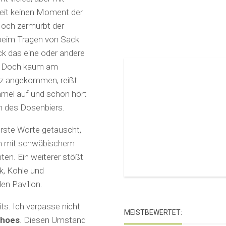
eit keinen Moment der
och zermürbt der
beim Tragen von Sack
k das eine oder andere
 Doch kaum am
tz angekommen, reißt
mel auf und schon hört
n des Dosenbiers.
ste Worte getauscht,
ren mit schwäbischem
ten. Ein weiterer stößt
k, Kohle und
en Pavillon.
its. Ich verpasse nicht
MEISTBEWERTET:
Shoes
. Diesen Umstand