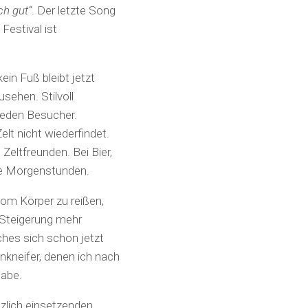
ch gut“
. Der letzte Song
Festival ist
ein Fuß bleibt jetzt
sehen. Stilvoll
 jeden Besucher.
lt nicht wiederfindet.
eltfreunden. Bei Bier,
die Morgenstunden.
vom Körper zu reißen,
e Steigerung mehr
ches sich schon jetzt
nkneifer, denen ich nach
abe.
tzlich einsetzenden