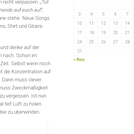
 nicht verpassen.
„Tut
enende auf euch auf“
,
3
4
5
6
7
ühne stehe. Neue Songs
10
11
12
13
14
s, Shirt und Gitarre.
17
18
19
20
21
24
25
26
27
28
 und denke auf der
31
ch nach. Schon im
« Nov.
l Zeit. Selbst wenn noch
t die Konzentration auf
t. Dann muss clever
ch muss Zweckmäßigkeit
 zu vergessen. Ist nun
 tief Luft zu holen.
bie zu überwinden.