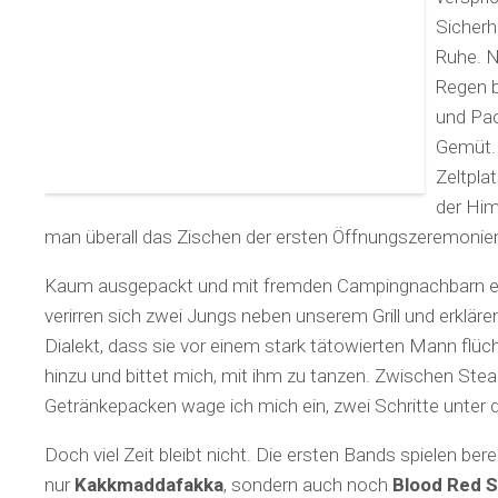
Sicherh
Ruhe. N
Regen 
und Pac
Gemüt.
Zeltpla
der Him
man überall das Zischen der ersten Öffnungszeremonie
Kaum ausgepackt und mit fremden Campingnachbarn er
verirren sich zwei Jungs neben unserem Grill und erklä
Dialekt, dass sie vor einem stark tätowierten Mann flüch
hinzu und bittet mich, mit ihm zu tanzen. Zwischen Stea
Getränkepacken wage ich mich ein, zwei Schritte unter d
Doch viel Zeit bleibt nicht. Die ersten Bands spielen bere
nur
Kakkmaddafakka
, sondern auch noch
Blood Red 