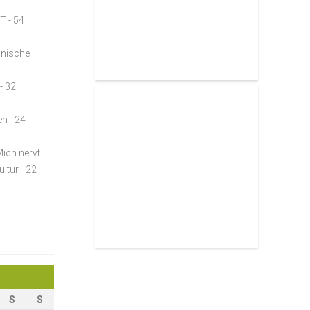
ST
- 54
lnische
- 32
en
- 24
Mich nervt
ultur
- 22
S
S