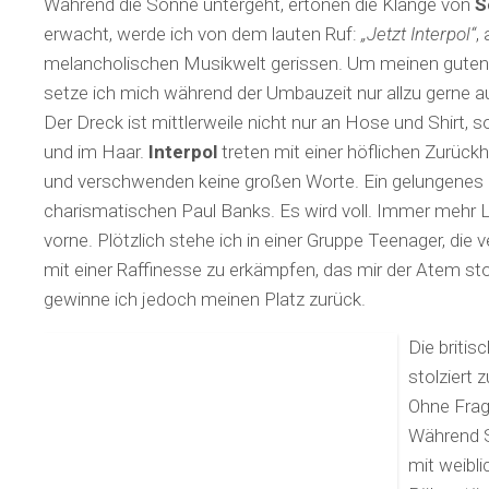
Während die Sonne untergeht, ertönen die Klänge von
S
erwacht, werde ich von dem lauten Ruf:
„Jetzt Interpol“
,
melancholischen Musikwelt gerissen. Um meinen guten Pl
setze ich mich während der Umbauzeit nur allzu gerne 
Der Dreck ist mittlerweile nicht nur an Hose und Shirt, 
und im Haar.
Interpol
treten mit einer höflichen Zurück
und verschwenden keine großen Worte. Ein gelungenes 
charismatischen Paul Banks. Es wird voll. Immer mehr 
vorne. Plötzlich stehe ich in einer Gruppe Teenager, die
mit einer Raffinesse zu erkämpfen, das mir der Atem st
gewinne ich jedoch meinen Platz zurück.
Die briti
stolziert 
Ohne Frag
Während 
mit weibli