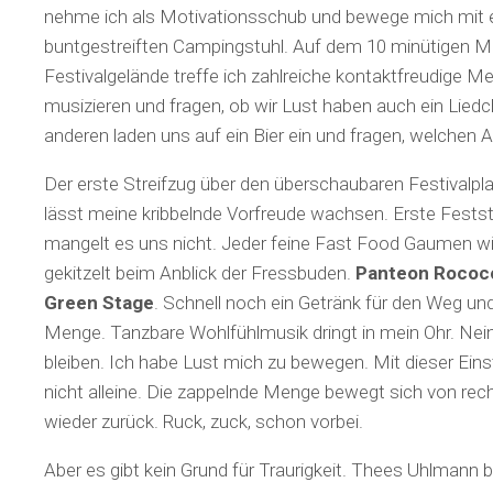
nehme ich als Motivationsschub und bewege mich mit
buntgestreiften Campingstuhl. Auf dem 10 minütigen M
Festivalgelände treffe ich zahlreiche kontaktfreudige M
musizieren und fragen, ob wir Lust haben auch ein Liedche
anderen laden uns auf ein Bier ein und fragen, welchen 
Der erste Streifzug über den überschaubaren Festivalpl
lässt meine kribbelnde Vorfreude wachsen. Erste Festst
mangelt es uns nicht. Jeder feine Fast Food Gaumen wi
gekitzelt beim Anblick der Fressbuden.
Panteon Rococ
Green Stage
. Schnell noch ein Getränk für den Weg und
Menge. Tanzbare Wohlfühlmusik dringt in mein Ohr. Nein
bleiben. Ich habe Lust mich zu bewegen. Mit dieser Einst
nicht alleine. Die zappelnde Menge bewegt sich von rech
wieder zurück. Ruck, zuck, schon vorbei.
Aber es gibt kein Grund für Traurigkeit. Thees Uhlmann b