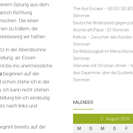
 einem Sprung aus dem
The Ape Escape – SEI DU SELB
arsch Richtung
Stimmen
enschen. Die einen
Deutscher Widerstand gegen po
n zu trällern, die
Atomkraft-Pläne
- 33 Stimmen
Anreiseweg wir hatten.
Kettcar – Zwischen den Runden
Stimmen
atz in der Abendsonne
Die Maßlosigkeit im Menschlich
ellung: an Essen
Stimmen
rd bis ins unermessliche
Interview mit Christian Ulmen – 
das Gejammer über die Quotenk
o
beginnen auf der
Stimmen
 schon stehe ich in der
, ich kann nicht stehen
ellung bin ich eindeutig
KALENDER
ts nach links und
August 2026
eginnt bereits auf der
M
D
M
D
F