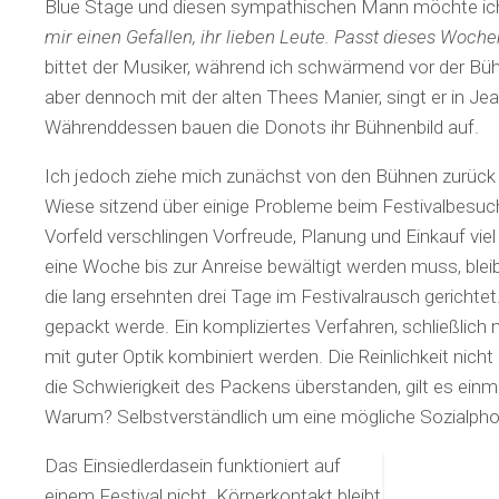
Blue Stage und diesen sympathischen Mann möchte ich
mir einen Gefallen, ihr lieben Leute. Passt dieses Woch
bittet der Musiker, während ich schwärmend vor der B
aber dennoch mit der alten Thees Manier, singt er in Jean
Währenddessen bauen die Donots ihr Bühnenbild auf.
Ich jedoch ziehe mich zunächst von den Bühnen zurück
Wiese sitzend über einige Probleme beim Festivalbesu
Vorfeld verschlingen Vorfreude, Planung und Einkauf vie
eine Woche bis zur Anreise bewältigt werden muss, bleib
die lang ersehnten drei Tage im Festivalrausch gerichte
gepackt werde. Ein kompliziertes Verfahren, schließli
mit guter Optik kombiniert werden. Die Reinlichkeit nicht
die Schwierigkeit des Packens überstanden, gilt es einmal
Warum? Selbstverständlich um eine mögliche Sozialpho
Das Einsiedlerdasein funktioniert auf
einem Festival nicht. Körperkontakt bleibt