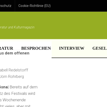
d
nschutz
Cookie-Richtlinie (EU)
eratur und Kulturmagazin
RATUR
BESPROCHEN
INTERVIEW
GESEL
aus dem offenen
sabell Redelstorff
Jörn Rohrberg
sna|
Bereits auf dem
tz des Festivals wird
Das Wochenende
ht vieles, aber mit