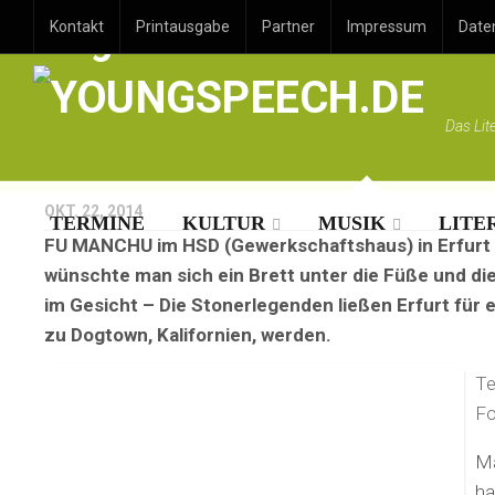
Dogtown meets Puffbohn
Kontakt
Printausgabe
Partner
Impressum
Date
Das Lit
OKT. 22, 2014
TERMINE
KULTUR
MUSIK
LITE
FU MANCHU im HSD (Gewerkschaftshaus) in Erfurt –
wünschte man sich ein Brett unter die Füße und di
im Gesicht – Die Stonerlegenden ließen Erfurt für
zu Dogtown, Kalifornien, werden.
Te
Fo
Ma
ha