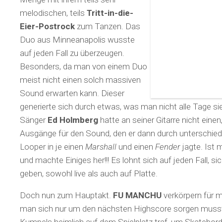
melodischen, teils
Tritt-in-die-
Eier-Postrock
zum Tanzen. Das
Duo aus Minneanapolis wusste
auf jeden Fall zu überzeugen.
Besonders, da man von einem Duo
meist nicht einen solch massiven
Sound erwarten kann. Dieser
generierte sich durch etwas, was man nicht alle Tage sieh
Sänger
Ed Holmberg
hatte an seiner Gitarre nicht einen
Ausgänge für den Sound, den er dann durch unterschied
Looper in je einen
Marshall
und einen
Fender
jagte. Ist
und machte Einiges her!!! Es lohnt sich auf jeden Fall, s
geben, sowohl live als auch auf Platte.
Doch nun zum Hauptakt.
FU MANCHU
verkörpern für m
man sich nur um den nächsten Highscore sorgen musst