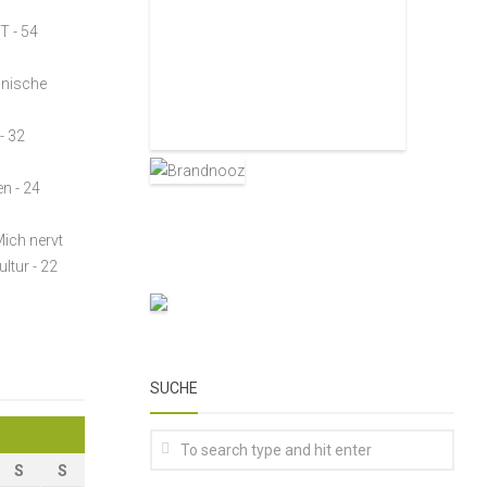
ST
- 54
lnische
- 32
en
- 24
Mich nervt
ultur
- 22
SUCHE
S
S