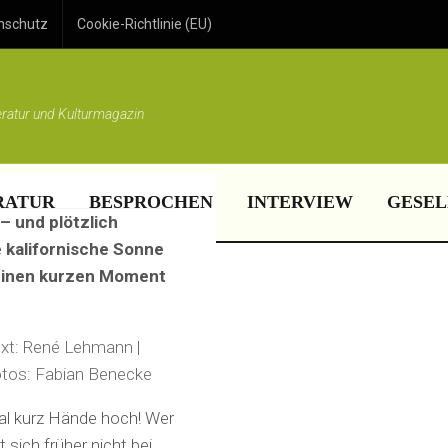
en!
nschutz
Cookie-Richtlinie (EU)
eratur und Kulturmagazin
RATUR
BESPROCHEN
INTERVIEW
GESEL
 und plötzlich
e kalifornische Sonne
 einen kurzen Moment
xt: René Lehmann |
tos: Fabian Benecke
l kurz Hände hoch! Wer
t sich früher nicht bei