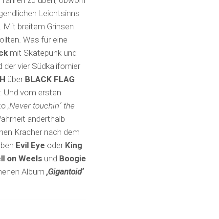
d fahren zu üben, obwohl
gendlichen Leichtsinns
. Mit breitem Grinsen
ollten. Was für eine
ck
mit Skatepunk und
der vier Südkalifornier
TH
über
BLACK FLAG
. Und vom ersten
to
‚Never touchin´ the
ahrheit anderthalb
einen Kracher nach dem
eben
Evil Eye
oder
King
ll on Weels
und
Boogie
ienenen Album
‚Gigantoid‘