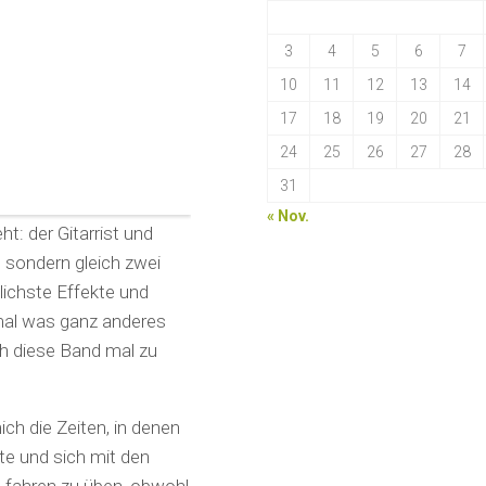
3
4
5
6
7
10
11
12
13
14
17
18
19
20
21
24
25
26
27
28
31
« Nov.
t: der Gitarrist und
, sondern gleich zwei
lichste Effekte und
 mal was ganz anderes
ich diese Band mal zu
ich die Zeiten, in denen
e und sich mit den