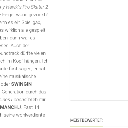
ny Hawk´s Pro Skater 2
e Finger wund gezockt?
nn es ein Spiel gab,
s wirklich alle gespielt
ben, dann war es
eses! Auch der
undtrack dürfte vielen
ch im Kopf hängen. Ich
rde fast sagen, er hat
ine musikalische
oder
SWINGIN
e Generation durch das
eines Lebens‘
blieb mir
 MANCH
U. Fast 14
h seine wohlverdiente
MEISTBEWERTET: