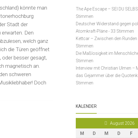
utschland) könnte man
The Ape Escape – SEI DU SELB
 Stonerhochburg
Stimmen
er Stadt der
Deutscher Widerstand gegen po
Atomkraft-Pläne
- 33 Stimmen
u erwarten. Den
Kettcar – Zwischen den Runden
abzulesen, welch ganz
Stimmen
ch die Türen geöffnet
Die Maßlosigkeit im Menschlich
, oder besser gesagt,
Stimmen
ich magnetisch an.
Interview mit Christian Ulmen – 
 den schweren
das Gejammer über die Quotenk
Musikliebhaber! Doch
Stimmen
KALENDER
August 2026
M
D
M
D
F