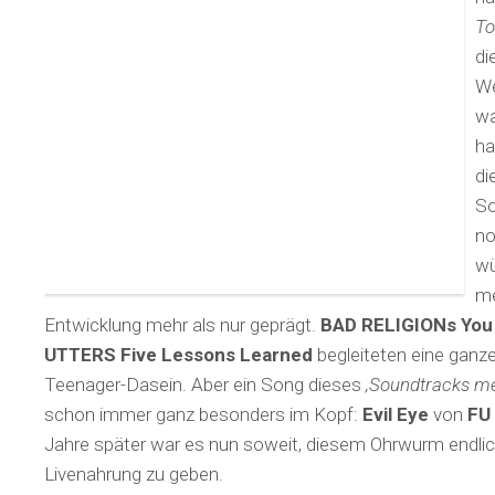
To
di
We
wa
ha
di
So
no
wü
me
Entwicklung mehr als nur geprägt.
BAD RELIGIONs You
UTTERS Five Lessons Learned
begleiteten eine ganz
Teenager-Dasein. Aber ein Song dieses
‚Soundtracks m
schon immer ganz besonders im Kopf:
Evil Eye
von
FU
Jahre später war es nun soweit, diesem Ohrwurm endlic
Livenahrung zu geben.