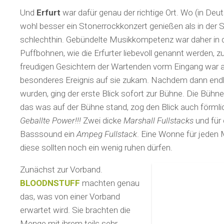
Und
Erfurt
war dafür genau der richtige Ort. Wo (in De
wohl besser ein Stonerrockkonzert genießen als in der
schlechthin. Gebündelte Musikkompetenz war daher in d
Puffbohnen, wie die Erfurter liebevoll genannt werden, z
freudigen Gesichtern der Wartenden vorm Eingang war 
besonderes Ereignis auf sie zukam. Nachdem dann endli
wurden, ging der erste Blick sofort zur Bühne. Die Bühne
das was auf der Bühne stand, zog den Blick auch förml
Geballte Power!!!
Zwei dicke
Marshall Fullstacks
und für
Basssound ein
Ampeg Fullstack
. Eine Wonne für jeden 
diese sollten noch ein wenig ruhen dürfen.
Zunächst zur Vorband.
BLOODNSTUFF
machten genau
das, was von einer Vorband
erwartet wird. Sie brachten die
Menge mit ihrem teils sehr