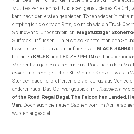
Kumpels heimlich auf dem Spielplatz traf, um Skatebor
Mutti es verboten hat. Und eben genau dieses Gefühl ju
kam nach den ersten gespielten Tönen wieder in mir auf
empfing ich die ersten Riffs, die mich wie ein Truck überr
Soundwand! Unbeschreiblich!
Megafuzziger Stonerro
Surfrock Einflüssen – in etwa so könnte man den Sound 
beschreiben. Doch auch Einflüsse von
BLACK SABBA
bis hin zu
KYUSS
und
LED ZEPPELIN
sind unüberhörbar
Moment an gab es daher nur eins: Rock nach dem Mot
brake‘.
In einem gefühlten 30 Minuten Konzert, was in W
Stunden dauerte, pfefferten die vier Jungs aus Venice 
anderen raus. Das Set war gespickt mit
Klassikern
wie 
of the Road
,
Regal Begal
,
The Falcon has Landed
,
He
Van
. Doch auch die neuen Sachen vom im April ersch
wurden angespielt.