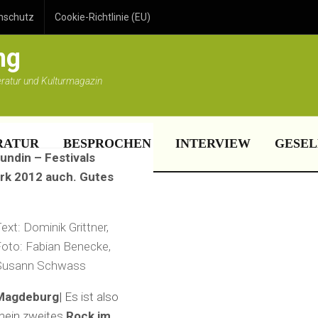
 Eine
nschutz
Cookie-Richtlinie (EU)
ng
eratur und Kulturmagazin
RATUR
BESPROCHEN
INTERVIEW
GESEL
undin – Festivals
ark 2012 auch. Gutes
ext: Dominik Grittner,
oto: Fabian Benecke,
Susann Schwass
Magdeburg|
Es ist also
mein zweites
Rock im