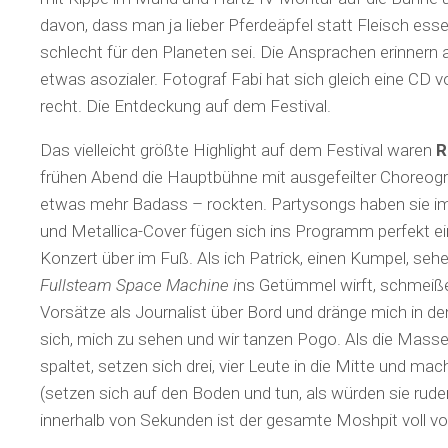
davon, dass man ja lieber Pferdeäpfel statt Fleisch esse
schlecht für den Planeten sei. Die Ansprachen erinnern a
etwas asozialer. Fotograf Fabi hat sich gleich eine CD 
recht. Die Entdeckung auf dem Festival.
Das vielleicht größte Highlight auf dem Festival waren
R
frühen Abend die Hauptbühne mit ausgefeilter Choreogra
etwas mehr Badass – rockten. Partysongs haben sie i
und Metallica-Cover fügen sich ins Programm perfekt ei
Konzert über im Fuß. Als ich Patrick, einen Kumpel, sehe,
Fullsteam Space Machine i
ns Getümmel wirft, schmeiße
Vorsätze als Journalist über Bord und dränge mich in de
sich, mich zu sehen und wir tanzen Pogo. Als die Masse
spaltet, setzen sich drei, vier Leute in die Mitte und m
(setzen sich auf den Boden und tun, als würden sie ruder
innerhalb von Sekunden ist der gesamte Moshpit voll vo