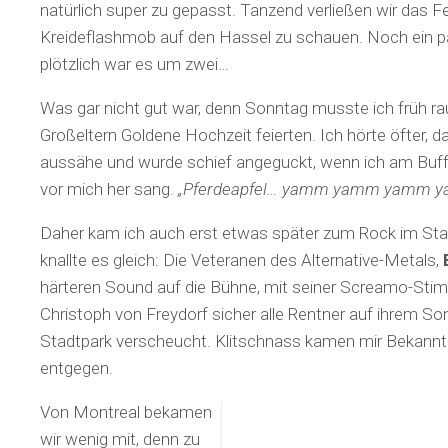
natürlich super zu gepasst. Tanzend verließen wir das F
Kreideflashmob auf den Hassel zu schauen. Noch ein pa
plötzlich war es um zwei…
Was gar nicht gut war, denn Sonntag musste ich früh ra
Großeltern Goldene Hochzeit feierten. Ich hörte öfter, 
aussähe und wurde schief angeguckt, wenn ich am Buf
vor mich her sang.
„Pferdeapfel… yamm yamm yamm 
Daher kam ich auch erst etwas später zum Rock im Sta
knallte es gleich: Die Veteranen des Alternative-Metals,
härteren Sound auf die Bühne, mit seiner Screamo-Sti
Christoph von Freydorf sicher alle Rentner auf ihrem S
Stadtpark verscheucht. Klitschnass kamen mir Bekann
entgegen.
Von Montreal bekamen
wir wenig mit, denn zu