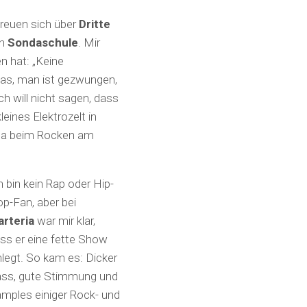
freuen sich über
Dritte
on
Sondaschule
. Mir
n hat: „Keine
as, man ist gezwungen,
h will nicht sagen, dass
leines Elektrozelt in
t ja beim Rocken am
h bin kein Rap oder Hip-
p-Fan, aber bei
rteria
war mir klar,
ss er eine fette Show
nlegt. So kam es: Dicker
ss, gute Stimmung und
mples einiger Rock- und