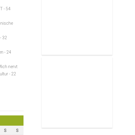
ST
- 54
lnische
- 32
en
- 24
Mich nervt
ultur
- 22
S
S