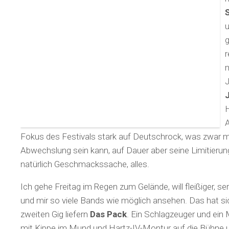
u
r
m
J
H
A
Fokus des Festivals stark auf Deutschrock, was zwar 
Abwechslung sein kann, auf Dauer aber seine Limitierung
natürlich Geschmackssache, alles.
Ich gehe Freitag im Regen zum Gelände, will fleißiger, ser
und mir so viele Bands wie möglich ansehen. Das hat si
zweiten Gig liefern
Das Pack
. Ein Schlagzeuger und ein 
mit Kippe im Mund und Hartz-IV-Montur auf die Bühne 