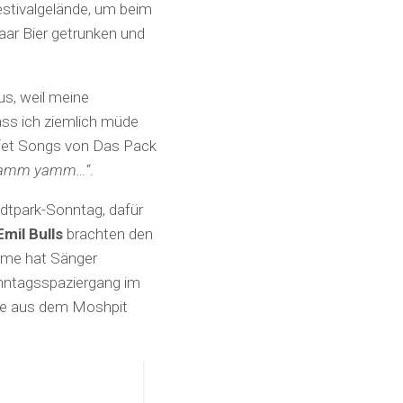
estivalgelände, um beim
ar Bier getrunken und
us, weil meine
dass ich ziemlich müde
fet Songs von Das Pack
yamm yamm…“
.
dtpark-Sonntag, dafür
Emil Bulls
brachten den
mme hat Sänger
onntagsspaziergang im
te aus dem Moshpit