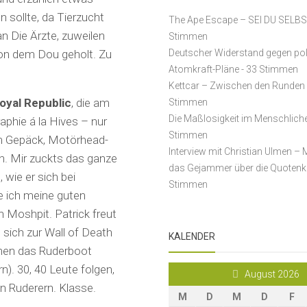
n sollte, da Tierzucht
The Ape Escape – SEI DU SELB
n Die Ärzte, zuweilen
Stimmen
von dem Dou geholt. Zu
Deutscher Widerstand gegen po
Atomkraft-Pläne
- 33 Stimmen
Kettcar – Zwischen den Runden
oyal Republic
, die am
Stimmen
Die Maßlosigkeit im Menschlich
phie á la Hives – nur
Stimmen
m Gepäck, Motörhead-
Interview mit Christian Ulmen – 
n. Mir zuckts das ganze
das Gejammer über die Quotenk
 wie er sich bei
Stimmen
 ich meine guten
n Moshpit. Patrick freut
 sich zur Wall of Death
KALENDER
achen das Ruderboot
n). 30, 40 Leute folgen,
August 2026
n Ruderern. Klasse.
M
D
M
D
F