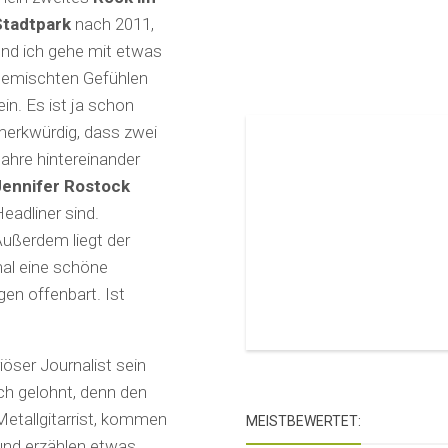
Stadtpark
nach 2011,
nd ich gehe mit etwas
gemischten Gefühlen
ein. Es ist ja schon
erkwürdig, dass zwei
ahre hintereinander
Jennifer Rostock
eadliner sind.
ußerdem liegt der
mal eine schöne
en offenbart. Ist
iöser Journalist sein
ch gelohnt, denn den
Metallgitarrist, kommen
MEISTBEWERTET:
und erzählen etwas