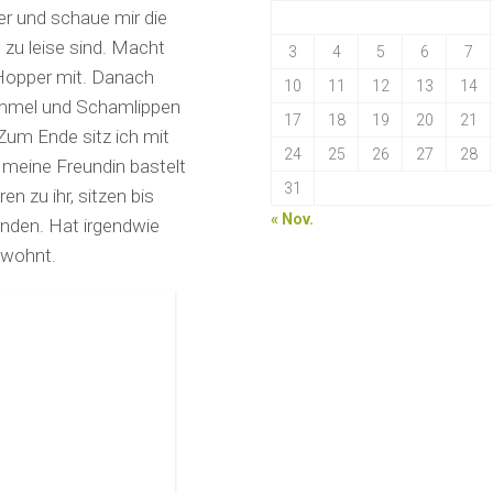
ier und schaue mir die
 zu leise sind. Macht
3
4
5
6
7
-Hopper mit. Danach
10
11
12
13
14
Pimmel und Schamlippen
17
18
19
20
21
 Zum Ende sitz ich mit
24
25
26
27
28
 meine Freundin bastelt
31
n zu ihr, sitzen bis
« Nov.
nden. Hat irgendwie
 wohnt.