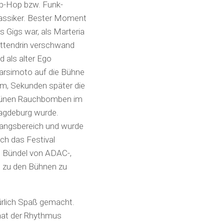
p-Hop bzw. Funk-
assiker. Bester Moment
s Gigs war, als Marteria
ttendrin verschwand
d als alter Ego
rsimoto auf die Bühne
m, Sekunden später die
ünen Rauchbomben im
agdeburg wurde.
gangsbereich und wurde
ich das Festival
n Bündel von ADAC-,
m zu den Bühnen zu
rlich Spaß gemacht.
 hat der Rhythmus