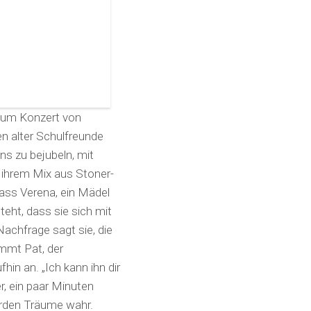
 zum Konzert von
n alter Schulfreunde
s zu bejubeln, mit
 ihrem Mix aus Stoner-
dass Verena, ein Mädel
eht, dass sie sich mit
achfrage sagt sie, die
mmt Pat, der
hin an. „Ich kann ihn dir
r, ein paar Minuten
erden Träume wahr.