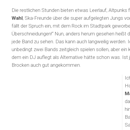
Die restlichen Stunden bieten etwas Leerlauf, Altpunks 
Wahl
, Ska-Freunde über die super aufgelegten Jungs v
fällt der Spruch ein, mit dem Rock im Stadtpark geworbe
Überschneidungen!“ Nun, anders herum gesehen heißt d
jede Band zu sehen. Das kann auch langweilig werden. Ic
unbedingt zwei Bands zeitgleich spielen sollen, aber ein k
dem ein DJ auflegt als Alternative hätte schon was. Is
Brocken auch gut angekommen.
Ic
Ho
Ma
da
hi
Ba
Sa