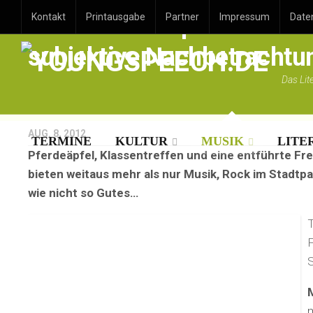
Rock im Stadtpark 2012 –
Kontakt
Printausgabe
Partner
Impressum
Date
subjektive Nachbetrachtu
Das Lit
AUG. 8, 2012
TERMINE
KULTUR
MUSIK
LITE
Pferdeäpfel, Klassentreffen und eine entführte Fre
bieten weitaus mehr als nur Musik, Rock im Stadtp
wie nicht so Gutes…
T
F